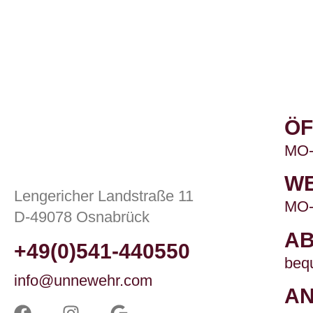
ÖF
MO-F
WE
Lengericher Landstraße 11
MO-
D-49078 Osnabrück
A
+49(0)541-440550
beq
info@unnewehr.com
AN