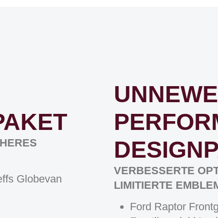
UNNEWE
AKET​
PERFOR
CHERES
DESIGN
VERBESSERTE OPT
effs Globevan
LIMITIERTE EMBL
Ford Raptor Frontgr