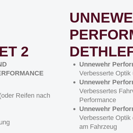
UNNEWE
PERFOR
ET 2
DETHLE
ND
Unnewehr Perfo
PERFORMANCE
Verbesserte Optik 
Unnewehr Perfor
Verbessertes Fahr
(oder Reifen nach
Performance
Unnewehr Perfor
Verbesserte Optik 
rung
am Fahrzeug