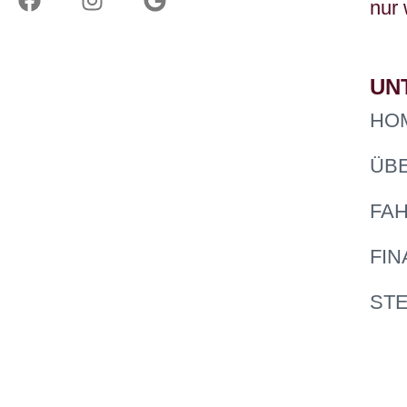
nur
UN
HO
ÜB
FA
FI
ST