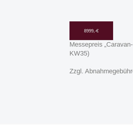
8999,-€
Messepreis „Caravan-S
KW35)
Zzgl. Abnahmegebühre